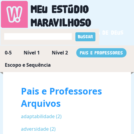
Meu Estúdio
Maravilhoso
Descobrindo a maravilha de Deus
0-5
Nível 1
Nível 2
Pais e Professores
Escopo e Sequência
Pais e Professores
Arquivos
adaptabilidade (2)
adversidade (2)