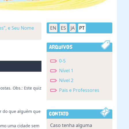
es”, e Seu Nome
EN
ES
JA
PT
Arquivos
0-5
Nível 1
Nível 2
stas. Obs.: Este quiz
Pais e Professores
or do que alguém que
Contato
Caso tenha alguma
 como uma cidade sem