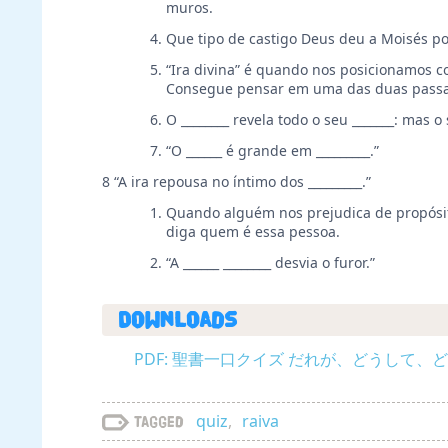
muros.
Que tipo de castigo Deus deu a Moisés por
“Ira divina” é quando nos posicionamos c
Consegue pensar em uma das duas passag
O ________ revela todo o seu _______: mas o
“O ______ é grande em _________.”
8 “A ira repousa no íntimo dos _________.”
Quando alguém nos prejudica de propósito
diga quem é essa pessoa.
“A ______ ________ desvia o furor.”
Downloads
PDF: 聖書一口クイズ だれが、どうして、どこで、
quiz
,
raiva
Tagged