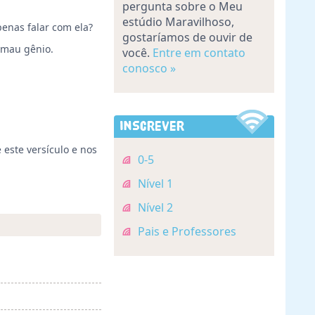
pergunta sobre o Meu
estúdio Maravilhoso,
penas falar com ela?
gostaríamos de ouvir de
e mau gênio.
você.
Entre em contato
conosco »
Inscrever
 este versículo e nos
0-5
Nível 1
Nível 2
Pais e Professores