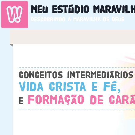
Meu Estúdio
Maravil
Descobrindo a maravilha de Deus
Conceitos intermediários
Vida Crista e Fé,
Formação de Cará
e