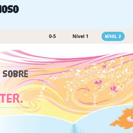
hoso
0-5
Nível 1
Nível 2
 sobre
ter.