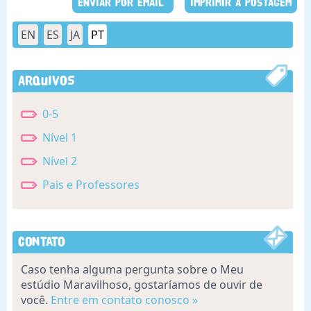
ENVIAR POR EMAIL
IMPRIMIR A POSTAGEM
EN
ES
JA
PT
Arquivos
0-5
Nível 1
Nível 2
Pais e Professores
Contato
Caso tenha alguma pergunta sobre o Meu
estúdio Maravilhoso, gostaríamos de ouvir de
você.
Entre em contato conosco »