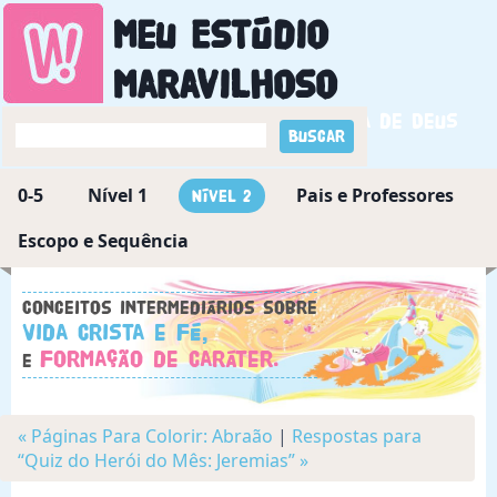
Meu Estúdio
Maravilhoso
Descobrindo a maravilha de Deus
0-5
Nível 1
Pais e Professores
Nível 2
Escopo e Sequência
Conceitos intermediários sobre
Vida Crista e Fé,
Formação de Caráter.
e
« Páginas Para Colorir: Abraão
|
Respostas para
“Quiz do Herói do Mês: Jeremias” »