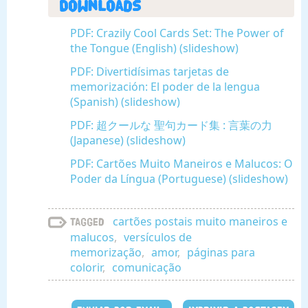
Downloads
PDF: Crazily Cool Cards Set: The Power of
the Tongue (English) (slideshow)
PDF: Divertidísimas tarjetas de
memorización: El poder de la lengua
(Spanish) (slideshow)
PDF: 超クールな 聖句カード集 : 言葉の力
(Japanese) (slideshow)
PDF: Cartões Muito Maneiros e Malucos: O
Poder da Língua (Portuguese) (slideshow)
cartões postais muito maneiros e
Tagged
malucos
,
versículos de
memorização
,
amor
,
páginas para
colorir
,
comunicação