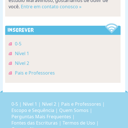
estúdio Maravilhoso, gostaríamos de ouvir de
você.
Entre em contato conosco »
Inscrever
0-5
Nível 1
Nível 2
Pais e Professores
0-5
|
Nível 1
|
Nível 2
|
Pais e Professores
|
Escopo e Sequência
|
Quem Somos
|
Perguntas Mais Frequentes
|
Fontes das Escrituras
|
Termos de Uso
|