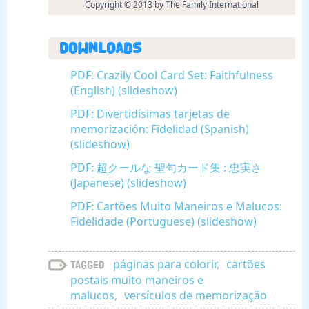
Copyright © 2013 by The Family International
Downloads
PDF: Crazily Cool Card Set: Faithfulness
(English) (slideshow)
PDF: Divertidísimas tarjetas de
memorización: Fidelidad (Spanish)
(slideshow)
PDF: 超クールな 聖句カード集 : 忠実さ
(Japanese) (slideshow)
PDF: Cartões Muito Maneiros e Malucos:
Fidelidade (Portuguese) (slideshow)
páginas para colorir
,
cartões
Tagged
postais muito maneiros e
malucos
,
versículos de memorização