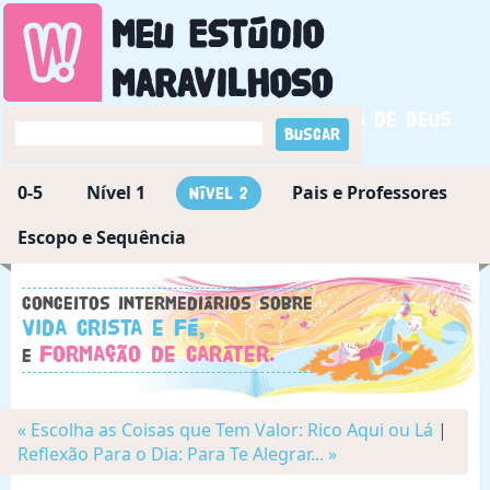
Meu Estúdio
Maravilhoso
Descobrindo a maravilha de Deus
0-5
Nível 1
Pais e Professores
Nível 2
Escopo e Sequência
Conceitos intermediários sobre
Vida Crista e Fé,
Formação de Caráter.
e
« Escolha as Coisas que Tem Valor: Rico Aqui ou Lá
|
Reflexão Para o Dia: Para Te Alegrar... »