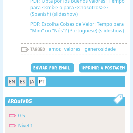
PDF: Opta por los buenos valores: Tiempo
para <<mí>> o para <<nosotros>>?
(Spanish) (slideshow)
PDF: Escolha Coisas de Valor: Tempo para
“Mim” ou “Nós”? (Portuguese) (slideshow)
amor
,
valores
,
generosidade
Tagged
ENVIAR POR EMAIL
IMPRIMIR A POSTAGEM
EN
ES
JA
PT
Arquivos
0-5
Nível 1