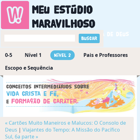
Meu Estúdio
Maravilhoso
Descobrindo a maravilha de Deus
0-5
Nível 1
Pais e Professores
Nível 2
Escopo e Sequência
Conceitos intermediários sobre
Vida Crista e Fé,
Formação de Caráter.
e
« Cartões Muito Maneiros e Malucos: O Consolo de
Deus
|
Viajantes do Tempo: A Missão do Pacífico
Sul, 6a parte »