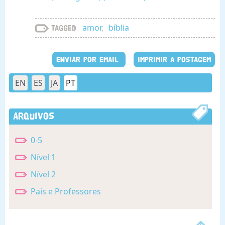
amor
,
bíblia
Tagged
ENVIAR POR EMAIL
IMPRIMIR A POSTAGEM
EN
ES
JA
PT
Arquivos
0-5
Nível 1
Nível 2
Pais e Professores