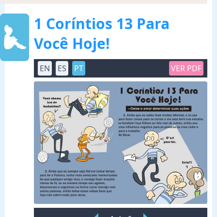
1 Coríntios 13 Para
Você Hoje!
EN
ES
PT
VER PDF