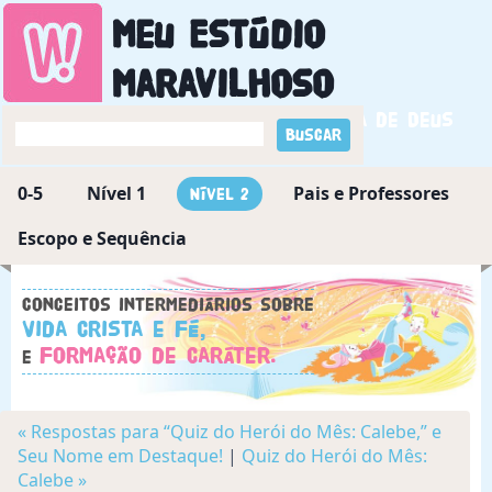
Meu Estúdio
Maravilhoso
Descobrindo a maravilha de Deus
0-5
Nível 1
Pais e Professores
Nível 2
Escopo e Sequência
Conceitos intermediários sobre
Vida Crista e Fé,
Formação de Caráter.
e
« Respostas para “Quiz do Herói do Mês: Calebe,” e
Seu Nome em Destaque!
|
Quiz do Herói do Mês:
Calebe »