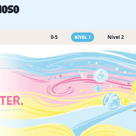
hoso
0-5
Nível 2
Nível 1
ter.