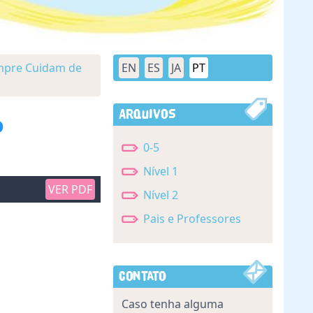
empre Cuidam de
EN
ES
JA
PT
Arquivos
o
0-5
Nível 1
VER PDF
Nível 2
Pais e Professores
Contato
Caso tenha alguma