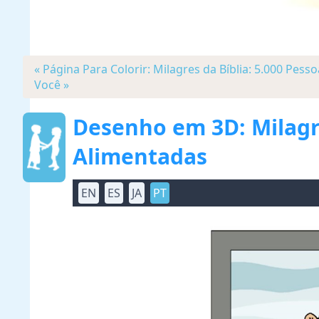
« Página Para Colorir: Milagres da Bíblia: 5.000 Pes
Você »
Desenho em 3D: Milagre
Alimentadas
EN
ES
JA
PT