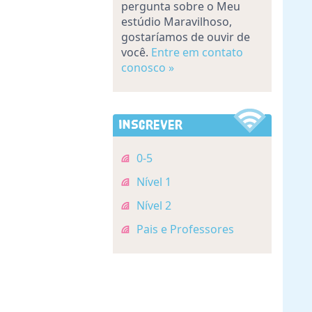
pergunta sobre o Meu
estúdio Maravilhoso,
gostaríamos de ouvir de
você.
Entre em contato
conosco »
Inscrever
0-5
Nível 1
Nível 2
Pais e Professores