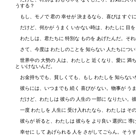
うする？
もし、モノで 君の 幸せが 決まるなら、喜びは すぐ
だけど、何かが うまく いかない時は、わたしに 目を
わたしは、君たちに 特別な ものを あげたんだ。それは
さて、今度は わたしのことを 知らない 人たちにつ
世界中の 大勢の 人は、わたしと 近くなり、愛に 満ち
と いけないんだ。
お金持ちでも、貧しくても、もし わたしを 知らないな
彼らには、いつまでも 続く 喜びが ない。物事が うま
だけど、わたしは 彼らの 人生の 一部に なりたい。彼
一度 わたしを 人生に 受け入れたなら、わたしは その
彼らが 祈ると、わたしは 彼らを より良い 選択に 導
幸せに して あげられる 人を さがしてごらん。そうす