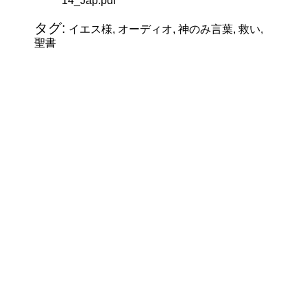
14_Jap.pdf
タグ:
イエス様, オーディオ, 神のみ言葉, 救い,
聖書