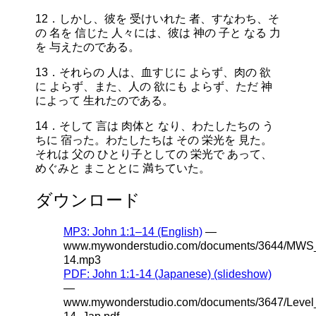
12．しかし、彼を 受けいれた 者、すなわち、そ
の 名を 信じた 人々には、彼は 神の 子と なる 力
を 与えたのである。
13．それらの 人は、血すじに よらず、肉の 欲
に よらず、また、人の 欲にも よらず、ただ 神
によって 生れたのである。
14．そして 言は 肉体と なり、わたしたちの う
ちに 宿った。わたしたちは その 栄光を 見た。
それは 父の ひとり子としての 栄光で あって、
めぐみと まこととに 満ちていた。
ダウンロード
MP3: John 1:1–14 (English)
—
www.mywonderstudio.com/documents/3644/MWS
14.mp3
PDF: John 1:1-14 (Japanese) (slideshow)
—
www.mywonderstudio.com/documents/3647/Leve