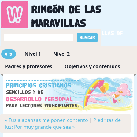
Rincón de las
maravillas
Descubriendo las maravillas de
Dios
Nivel 1
Nivel 2
0-5
Padres y profesores
Objetivos y contenidos
Principios cristianos
sencillos y de
desarrollo personal
para lectores principiantes.
« Tus alabanzas me ponen contento
|
Piedritas de
luz: Por muy grande que sea »